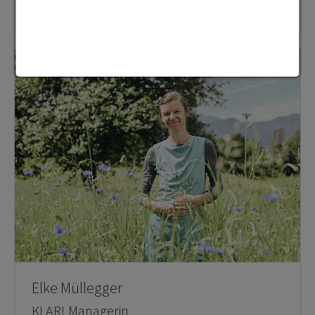
T
+43 650 7213129
Elke Müllegger
KLAR! Managerin