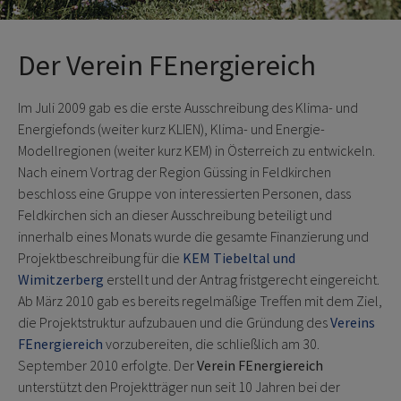
Der Verein FEnergiereich
Im Juli 2009 gab es die erste Ausschreibung des Klima- und
Energiefonds (weiter kurz KLIEN), Klima- und Energie-
Modellregionen (weiter kurz KEM) in Österreich zu entwickeln.
Nach einem Vortrag der Region Güssing in Feldkirchen
beschloss eine Gruppe von interessierten Personen, dass
Feldkirchen sich an dieser Ausschreibung beteiligt und
innerhalb eines Monats wurde die gesamte Finanzierung und
Projektbeschreibung für die
KEM Tiebeltal und
Wimitzerberg
erstellt und der Antrag fristgerecht eingereicht.
Ab März 2010 gab es bereits regelmäßige Treffen mit dem Ziel,
die Projektstruktur aufzubauen und die Gründung des
Vereins
FEnergiereich
vorzubereiten, die schließlich am 30.
September 2010 erfolgte. Der
Verein FEnergiereich
unterstützt den Projektträger nun seit 10 Jahren bei der