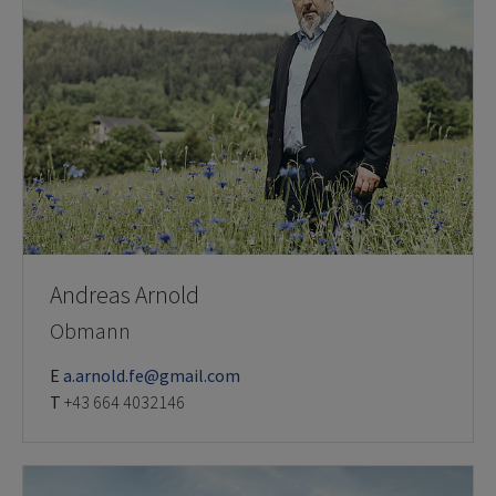
Andreas Arnold
Obmann
E
a.arnold.fe@gmail.com
T
+43 664 4032146