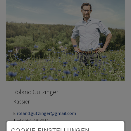
Roland Gutzinger
Kassier
E
roland.gutzinger@gmail.com
T
+43 664 2203014
COOKIE EINSTELLUNGEN