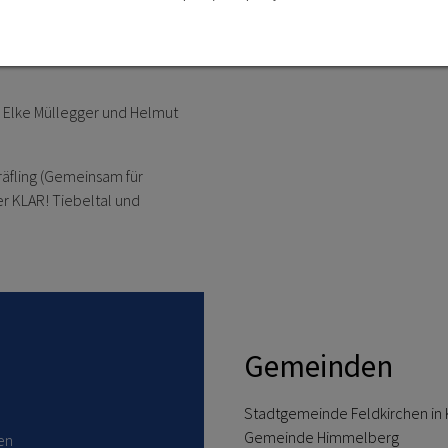
irchen (Amthofparkplatz) statt.
 Elke Müllegger und Helmut
räfling (Gemeinsam für
r KLAR! Tiebeltal und
Gemeinden
Stadtgemeinde Feldkirchen in 
Gemeinde Himmelberg
en