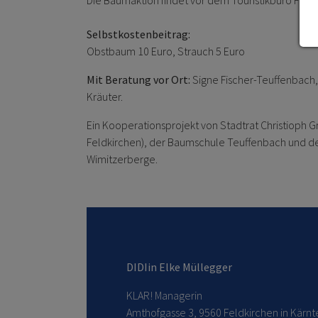
Die Baumaktion findet vor dem Touristikbüro Feldk
Selbstkostenbeitrag:
Obstbaum 10 Euro, Strauch 5 Euro
Mit Beratung vor Ort:
Signe Fischer-Teuffenbach,
Kräuter.
Ein Kooperationsprojekt von Stadtrat Christioph G
Feldkirchen), der Baumschule Teuffenbach und de
Wimitzerberge.
DIDIin Elke Müllegger
KLAR! Managerin
Amthofgasse 3, 9560 Feldkirchen in Kärnt