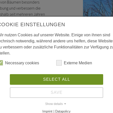
rt von Bäumen besonders
ebung und verbessern die
eshalb seit mehreren Jahren
COOKIE EINSTELLUNGEN
Obstbaum- und Strauchaktion
ir nutzen Cookies auf unserer Website. Einige von ihnen sind
rensträucher und 100
echnisch notwendig, während andere uns helfen, diese Website
en stammen wieder aus der
u verbessern oder zusätzliche Funktionalitäten zur Verfügung z
 und werden zu einem geringen
tellen.
sich an alle Feldkirchnerinnen
stück naturnaher gestalten
Necessary cookies
Externe Medien
SELECT ALL
 von 09:00 bis 12:00 Uhr an
je ein Baum und ein Strauch –
SAVE
Show details
Imprint | Datapolicy