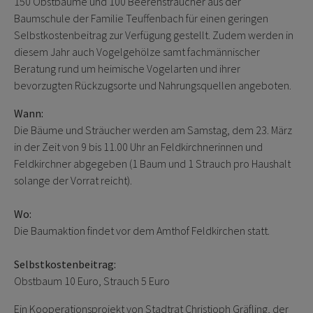
150 Obstbäume und 100 Beerensträucher aus der
Baumschule der Familie Teuffenbach für einen geringen
Selbstkostenbeitrag zur Verfügung gestellt. Zudem werden in
diesem Jahr auch Vogelgehölze samt fachmännischer
Beratung rund um heimische Vogelarten und ihrer
bevorzugten Rückzugsorte und Nahrungsquellen angeboten.
Wann:
Die Bäume und Sträucher werden am Samstag, dem 23. März
in der Zeit von 9 bis 11.00 Uhr an Feldkirchnerinnen und
Feldkirchner abgegeben (1 Baum und 1 Strauch pro Haushalt
solange der Vorrat reicht).
Wo:
Die Baumaktion findet vor dem Amthof Feldkirchen statt.
Selbstkostenbeitrag:
Obstbaum 10 Euro, Strauch 5 Euro
Ein Kooperationsprojekt von Stadtrat Christioph Gräfling, der