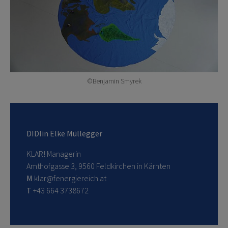
©Benjamin Smyrek
DIDIin Elke Müllegger
KLAR! Managerin
Amthofgasse 3, 9560 Feldkirchen in Kärnten
M
klar@fenergiereich.at
T
+43 664 3738672