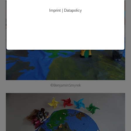
Imprint | Datapolicy
©BenjaminSmyrek