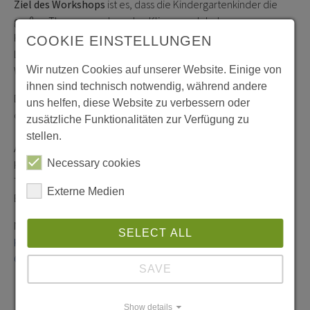
Ziel des Workshops
ist es, dass die Kindergartenkinder die
großen Themen rund um den Klimawandel, der
Klimawandelanpassung und die Möglichkeiten nachhaltiger
COOKIE EINSTELLUNGEN
Lebensweisen auf spielerischem und erlebnisorientiertem
Wege kennenlernen.
Wir nutzen Cookies auf unserer Website. Einige von
ihnen sind technisch notwendig, während andere
Das Angebot ist kostenlos. Die Workshopkosten werden von
uns helfen, diese Website zu verbessern oder
der KLAR! Tiebeltal und Wimitzerberge übernommen!
zusätzliche Funktionalitäten zur Verfügung zu
stellen.
Anmeldung ab sofort bei Petra Obernosterer (Klimabündnis
Necessary cookies
Kärnten)
T: 0660.6546417
Externe Medien
E: petra.obernosterer@klimabuendnis.at
Nähere Informationen unter:
SELECT ALL
Klimabündnis Kärnten
Climate Cast
- als Podcast
SAVE
Show details