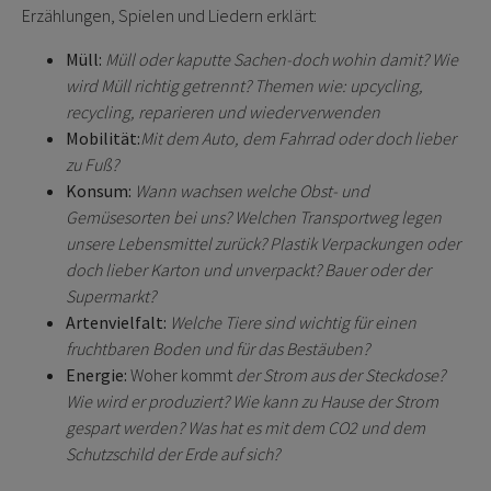
Erzählungen, Spielen und Liedern erklärt:
Müll:
Müll oder kaputte Sachen-doch wohin damit? Wie
wird Müll richtig getrennt? Themen wie: upcycling,
recycling, reparieren und wiederverwenden
Mobilität:
Mit dem Auto, dem Fahrrad oder doch lieber
zu Fuß?
Konsum:
Wann wachsen welche Obst- und
Gemüsesorten bei uns? Welchen Transportweg legen
unsere Lebensmittel zurück? Plastik Verpackungen oder
doch lieber Karton und unverpackt? Bauer oder der
Supermarkt?
Artenvielfalt:
Welche Tiere sind wichtig für einen
fruchtbaren Boden und für das Bestäuben?
Energie:
Woher kommt
der Strom aus der Steckdose?
Wie wird er produziert? Wie kann zu Hause der Strom
gespart werden? Was hat es mit dem CO2 und dem
Schutzschild der Erde auf sich?