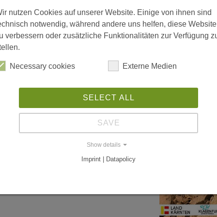
gramm rund um Klimawandel und
ir nutzen Cookies auf unserer Website. Einige von ihnen sind
echnisch notwendig, während andere uns helfen, diese Website
Anstöße für eine nachhaltige
u verbessern oder zusätzliche Funktionalitäten zur Verfügung z
nd auch auf unterhaltsame Weise
tellen.
okalen und globalen
Necessary cookies
Externe Medien
zeigen, wie jede:r einzelne
on Kindern bis zu Erwachsenen
mm selber zu gestalten. Schulen
SELECT ALL
SAVE
Show details
Imprint | Datapolicy
ox vertreten. Komm vorbei,
raphieren!