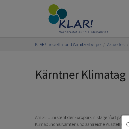
Skip to main content
You are here:
KLAR! Tiebeltal und Wimitzerberge
Aktuelles
Kärntner Klimatag 
Am 26. Juni steht der Europark in Klagenfurt ganz 
Klimabündnis Kärnten und zahlreiche Aussteller p