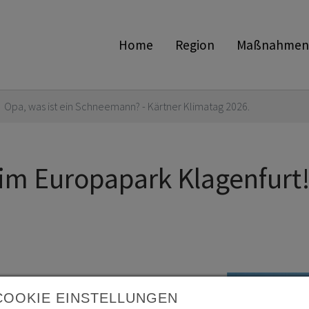
Home
Region
Maßnahmen
Opa, was ist ein Schneemann? - Kärtner Klimatag 2026.
im Europapark Klagenfurt
im Zeichen des Klimas! Das
COOKIE EINSTELLUNGEN
räsentieren ein bunt