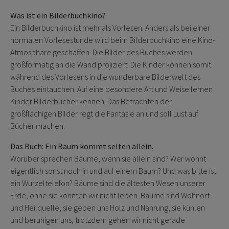
Was ist ein Bilderbuchkino?
Ein Bilderbuchkino ist mehr als Vorlesen. Anders als bei einer
normalen Vorlesestunde wird beim Bilderbuchkino eine Kino-
Atmosphäre geschaffen. Die Bilder des Buches werden
großformatig an die Wand projiziert. Die Kinder können somit
während des Vorlesens in die wunderbare Bilderwelt des
Buches eintauchen. Auf eine besondere Art und Weise lernen
Kinder Bilderbücher kennen. Das Betrachten der
großflächigen Bilder regt die Fantasie an und soll Lust auf
Bücher machen.
Das Buch: Ein Baum kommt selten allein.
Worüber sprechen Bäume, wenn sie allein sind? Wer wohnt
eigentlich sonst noch in und auf einem Baum? Und was bitte ist
ein Wurzeltelefon? Bäume sind die ältesten Wesen unserer
Erde, ohne sie könnten wir nicht leben. Bäume sind Wohnort
und Heilquelle, sie geben uns Holz und Nahrung, sie kühlen
und beruhigen uns, trotzdem gehen wir nicht gerade