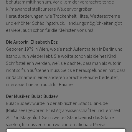
behutsam mit ihnen um. Vor allem der voranschreitende
Klimawandel stellt unsere Wälder vor großen
Herausforderungen, wie Trockenheit, Hitze, Wetterextreme
und erhöhter Schädlingsdruck. Handlungsmöglichkeiten gibt
es viele, auch schon für die Kleinsten von uns!
Die Autorin: Elisabeth Etz
Geboren 1979 in Wien, wo sie nach Aufenthalten in Berlin und
Istanbul nun wieder lebt. Sie wollte schon als kleines Kind
Schriftstellerin werden, weil sie dachte, dass man als Autorin
nicht so früh aufstehen muss. Seit sie herausgefunden hat, dass
ihr Nachname in einer anderen Sprache »Baum« bedeutet,
interessiert sie sich auch für Bäume.
Der Musiker: Bulat Budaev
Bulat Budaev wurde in der sibirischen Stadt Ulan-Ude
(Baikalsee) geboren. Er ist Agrarwissenschaftler und lebt seit
2017 in Klagenfurt. Sein zweites Standbein ist das Gitarre
spielen, für dass er schon viele internationale Preise
gewonnen hat.